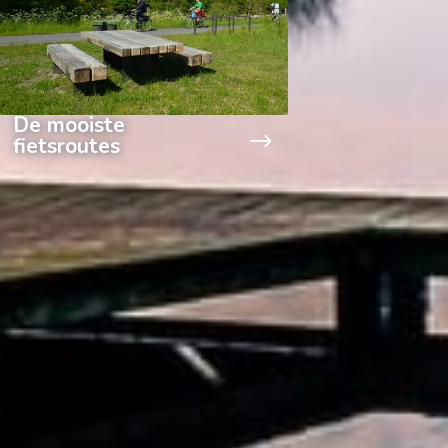
De mooiste
fietsroutes