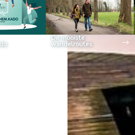
De mooiste
do
wandelroutes