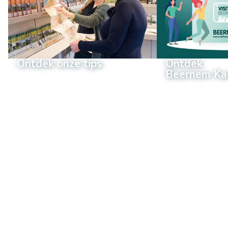
Ontdek onze tips
Ontdek
Beernem Ka