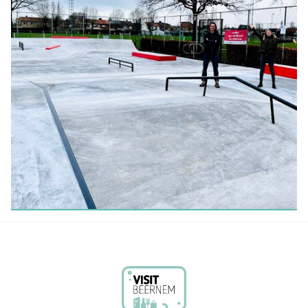
Zuivelboerderij Leers - Demey
LEES MEER
KINDEREN & JONGEREN
Skatepark
LEES MEER