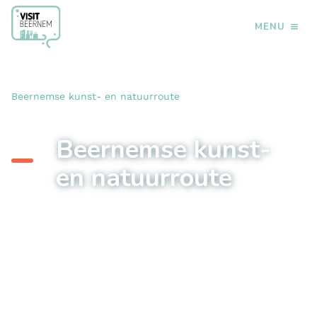
MENU
›
›
›
Home
Doen
Fietsen
Beernemse kunst- en natuurroute
Beernemse kunst-
en natuurroute