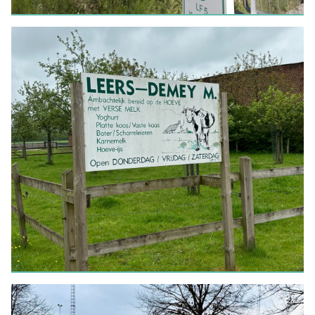
FIETSEN
Fietsnetwerk Het Brugse
Ommeland
LEES MEER
WEEK VAN DE KORTE KETEN