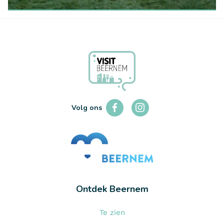
IN GROEP
Koetsenritten en huifkartochten
LEES MEER
Volg ons
Ontdek Beernem
Te zien