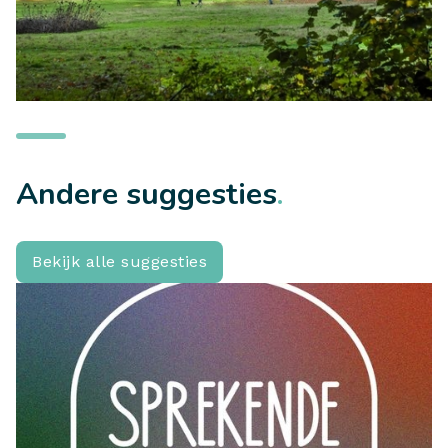
TE ZIEN
Provinciedomein Bulskampveld
Andere suggesties
.
LEES MEER
Bekijk alle suggesties