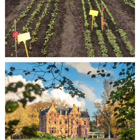
HANDELSGIDS
CSA Plukhof Beernem
LEES MEER